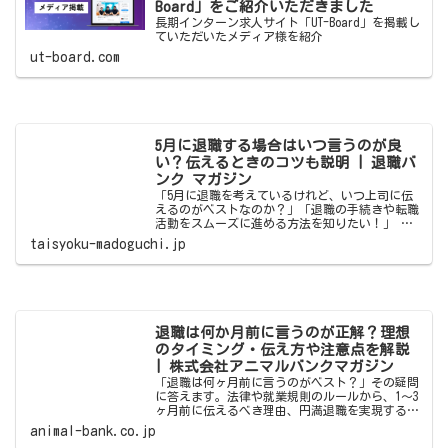
Board」をご紹介いただきました
長期インターン求人サイト「UT-Board」を掲載し
ていただいたメディア様を紹介
ut-board.com
5月に退職する場合はいつ言うのが良
い？伝えるときのコツも説明 | 退職バ
ンク マガジン
「5月に退職を考えているけれど、いつ上司に伝
えるのがベストなのか？」「退職の手続きや転職
活動をスムーズに進める方法を知りたい！」 こ
のような悩みを抱えている方は少なくありませ
taisyoku-madoguchi.jp
ん。結論、5月に退職を希望する場合は3月～4月
初旬までに伝えたり退
退職は何か月前に言うのが正解？理想
のタイミング・伝え方や注意点を解説
| 株式会社アニマルバンクマガジン
「退職は何ヶ月前に言うのがベスト？」その疑問
に答えます。法律や就業規則のルールから、1〜3
ヶ月前に伝えるべき理由、円満退職を実現する5
ステップまで網羅的に解説。退職準備を進めたい
animal-bank.co.jp
方は、ぜひ参考にしてください。