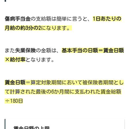
傷病手当金
の支給額は簡単に言うと、
1日あたりの
月給の約3分の2
になります。
また
失業保険
の金額は、
基本手当の日額＝賃金日額
×給付率
となります。
賃金日額
＝算定対象期間において被保険者期間とし
て計算された最後の6か月間に支払われた賃金総額
÷180日
賃金日額の上限