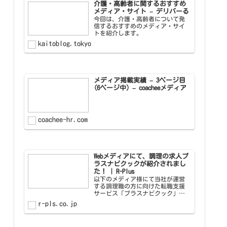
介護・高齢者に関するおすすめ
メディア・サイト – デリバーる
今回は、介護・高齢者について発
信するおすすめのメディア・サイ
トを紹介します。
kaitoblog.tokyo
メディア掲載実績 – 3ページ目
(6ページ中) – coacheeメディア
coachee-hr.com
Webメディアにて、調理の求人プ
ラスナビクックが紹介されまし
た！ | R-Plus
以下のメディア様にて当社が運営
する調理職の方に向けた転職支援
サービス「プラスナビクック」の
取り組みやサービス内容などを記
r-pls.co.jp
載いただいております。ぜひご覧
ください。