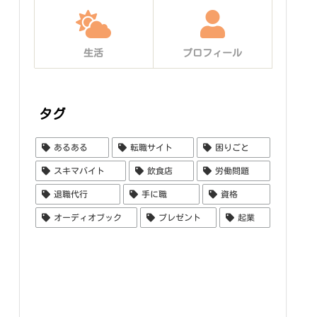
生活
プロフィール
タグ
あるある
転職サイト
困りごと
スキマバイト
飲食店
労働問題
退職代行
手に職
資格
オーディオブック
プレゼント
起業