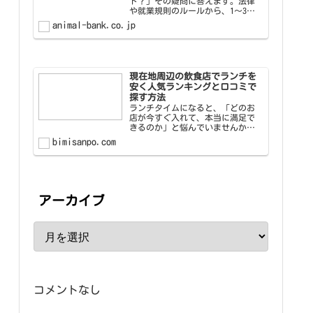
ト？」その疑問に答えます。法律
や就業規則のルールから、1〜3ヶ
月前に伝えるべき理由、円満退職
animal-bank.co.jp
を実現する5ステップまで網羅的に
解説。退職準備を進めたい方は、
ぜひ参考にしてください。
現在地周辺の飲食店でランチを
安く人気ランキングと口コミで
探す方法
ランチタイムになると、「どのお
店が今すぐ入れて、本当に満足で
きるのか」と悩んでいませんか？
全国で年間【1億人以上】が活用し
bimisanpo.com
ている飲食店検索サービスのデー
タによれば、現在地から【800m以
内】で探すと、平均して【15店舗
以上】の候補が見つかり…
アーカイブ
コメントなし