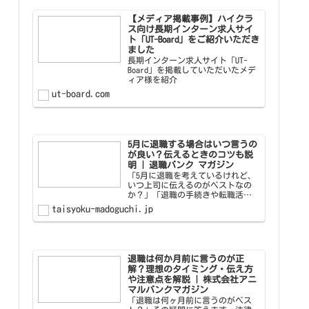
【メディア掲載事例】ハイクラ
ス向け長期インターン求人サイ
ト「UT-Board」をご紹介いただき
ました
長期インターン求人サイト「UT-
Board」を掲載していただいたメデ
ィア様を紹介
ut-board.com
5月に退職する場合はいつ言うの
が良い？伝えるときのコツも説
明 | 退職バンク マガジン
「5月に退職を考えているけれど、
いつ上司に伝えるのがベストなの
か？」「退職の手続きや転職活動
をスムーズに進める方法を知りた
taisyoku-madoguchi.jp
い！」 このような悩みを抱えてい
る方は少なくありません。結論、5
月に退職を希望する場合は3月～4
月初旬までに伝えたり退
退職は何か月前に言うのが正
解？理想のタイミング・伝え方
や注意点を解説 | 株式会社アニ
マルバンクマガジン
「退職は何ヶ月前に言うのがベス