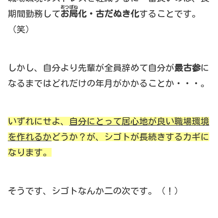
おつぼね
期間勤務して
お局
化
・古だぬき化
することです。
（笑）
しかし、自分より先輩が全員辞めて自分が
最古参
に
なるまではどれだけの年月がかかることか・・・。
いずれにせよ、
自分にとって居心地が良い職場環境
を作れるか
どうか？が、シゴトが長続きするカギに
なります。
そうです、シゴトなんか二の次です。（！）