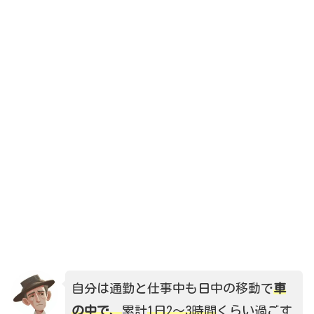
自分は通勤と仕事中も日中の移動で
車
の中で、
累計
1日2～3時間
くらい過ごす