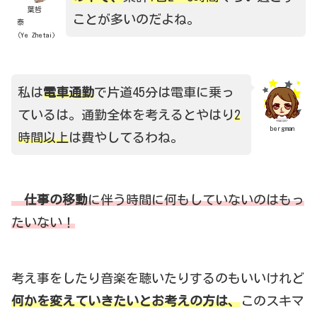
葉哲
ことが多いのだよね。
泰
（Ye Zhetai)
私は
電車通勤
で片道45分は電車に乗っ
ているは。通勤全体を考えるとやはり
2
bergman
時間以上
は費やしてるわね。
仕事の移動
に伴う時間に何もしていないのはもっ
たいない！
考え事をしたり音楽を聴いたりするのもいいけれど
何かを変えていきたいとお考えの方は、
このスキマ