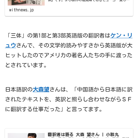
に入れました『三体』ですが、現地の書評サイトでは
「文章力が弱い」というコメントも目立ちます…
withnews.jp
「三体」の第1部と第3部英語版の翻訳者は
ケン・リ
ュウ
さんで、その文学的読みやすさから英語版が大
ヒットしたのでアメリカの著名人たちの手に渡った
とされています。
日本語訳の
大森望
さんは、「中国語から日本語に訳
されたテキストを、英訳と照らし合わせながらＳＦ
に翻訳する仕事だった」と言ってます。
翻訳者は語る 大森 望さん | 小説丸