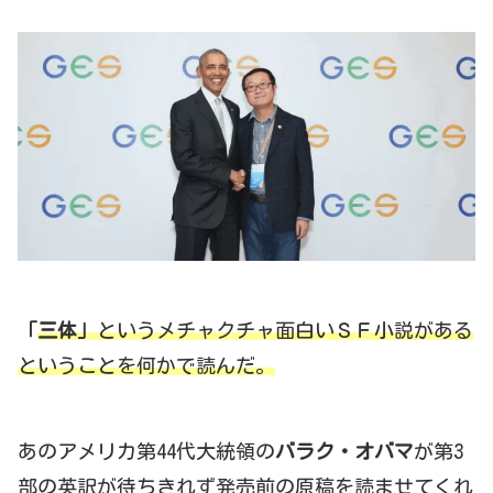
「
三体」
というメチャクチャ面白いＳＦ小説がある
ということを何かで読んだ。
あのアメリカ第44代大統領の
バラク・オバマ
が第3
部の英訳が待ちきれず発売前の原稿を読ませてくれ