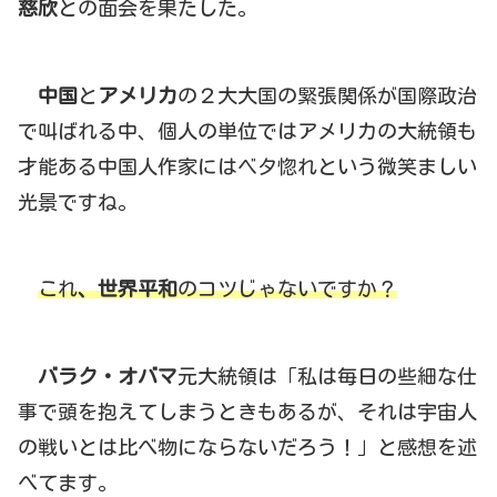
慈欣
との面会を果たした。
中国
と
アメリカ
の２大大国の緊張関係が国際政治
で叫ばれる中、個人の単位ではアメリカの大統領も
才能ある中国人作家にはベタ惚れという微笑ましい
光景ですね。
これ
、世界平和
のコツじゃないですか？
バラク・オバマ
元大統領は「私は毎日の些細な仕
事で頭を抱えてしまうときもあるが、それは宇宙人
の戦いとは比べ物にならないだろう！」と感想を述
べてます。