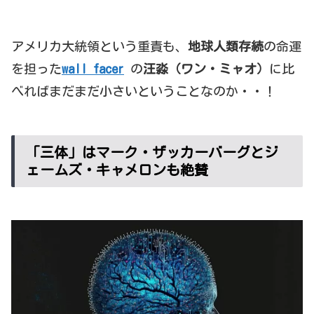
アメリカ大統領という重責も、
地球人類存続
の命運
を担った
wall facer
の
汪淼（ワン・ミャオ）
に比
べればまだまだ小さいということなのか・・！
「三体」はマーク・ザッカーバーグとジ
ェームズ・キャメロンも絶賛