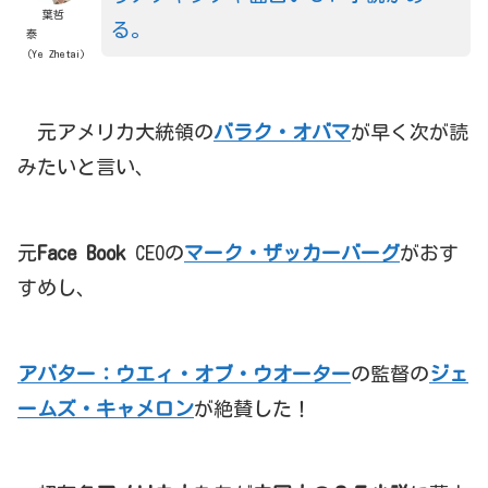
葉哲
る。
泰
（Ye Zhetai)
元アメリカ大統領の
バラク・オバマ
が早く次が読
みたいと言い、
元
Face Book
CEOの
マーク・ザッカーバーグ
がおす
すめし、
アバター：ウエィ・オブ・ウオーター
の監督の
ジェ
ームズ・キャメロン
が絶賛した！