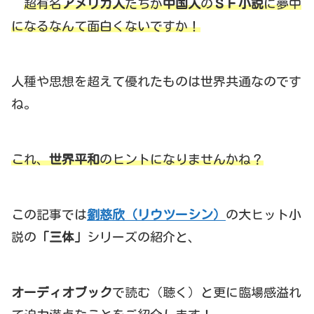
超有名
アメリカ人
たちが
中国人
の
ＳＦ小説
に夢中
になるなんて面白くないですか！
人種や思想を超えて優れたものは世界共通なのです
ね。
これ、
世界平和
のヒントになりませんかね？
この記事では
劉慈欣（リウツーシン）
の大ヒット小
説の
「三体」
シリーズの紹介と、
オーディオブック
で読む（聴く）と更に臨場感溢れ