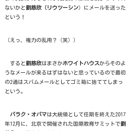
ないかと
劉慈欣（リウツーシン
）にメールを送った
という！
（えっ、権力の乱用？（笑））
すると
劉慈欣
はまさか
ホワイトハウス
からそのよ
うなメールが来るはずはないと思っているので最初
の2通はスパムメールとしてゴミ箱に捨ててしまっ
という。
バラク・オバマ
は大統領として任期を終えた2017
年12月に、北京で開催された国際教育サミットで
劉