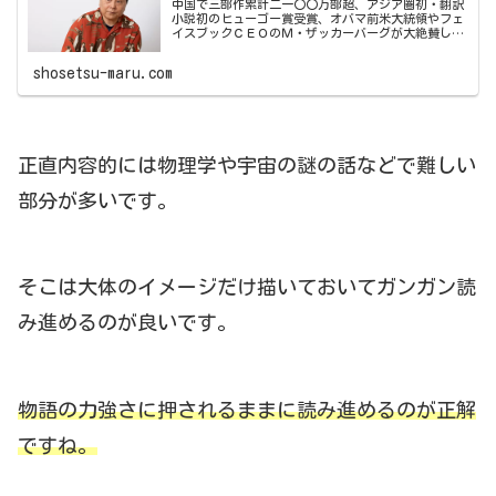
中国で三部作累計二一〇〇万部超、アジア圏初・翻訳
小説初のヒューゴー賞受賞、オバマ前米大統領やフェ
イスブックＣＥＯのＭ・ザッカーバーグが大絶賛した
というＳＦ小説『三体』。アメリカではＳＦ作家ケ
ン・リュ
shosetsu-maru.com
正直内容的には物理学や宇宙の謎の話などで難しい
部分が多いです。
そこは大体のイメージだけ描いておいてガンガン読
み進めるのが良いです。
物語の力強さに押されるままに読み進めるのが正解
ですね。