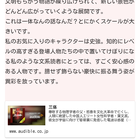
文明もちがう物語が繰り広げられて、新しい景色が
どんどん広がっていくような展開です。
これは一体なんの話なんだ？とにかくスケールが大
きいです。
私のお気に入りのキャラクターは史強。知的にレベ
ルの高すぎる登場人物たちの中で置いてけぼりにな
る私のような文系読者にとっては、すごく安心感の
ある人物です。臆せず飾らない豪快に振る舞う姿が
異彩を放っています。
三体
尊敬する物理学者の父・哲泰を文化大革命で亡くし、
人類に絶望した中国人エリート女性科学者・葉文潔。
彼女が宇宙に向けて秘密裏に発信した電波は惑星〈三
体〉の異星人に届き、驚くべき結果をもたらす。現代
中国最大のヒット小説にして《三体》三部作の第一
www.audible.co.jp
作...