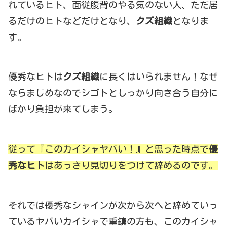
れているヒト
、
面従腹背のやる気のない人
、
ただ居
るだけのヒト
などだけとなり、
クズ組織
となりま
す。
優秀なヒトは
クズ組織
に長くはいられません！なぜ
ならまじめなので
シゴトとしっかり向き合う自分に
ばかり負担が来てしまう。
従って『このカイシャヤバい！』と思った時点で
優
秀なヒト
はあっさり見切りをつけて辞めるのです。
それでは優秀なシャインが次から次へと辞めていっ
ているヤバいカイシャで重鎮の方も、このカイシャ