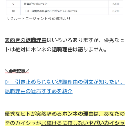
リクルートエージェント公式資料より
表向きの
退職理由
はいろいろありますが、優秀なヒ
トは絶対に
ホンネの
退職理由
は語りません。
＼参考記事／
▷ 引き止められない退職理由の例文が知りたい。
退職理由の嘘おすすめを紹介
優秀なヒトが突然辞める
ホンネの理由
は、あなたの
そのカイシャが
居続けるに値しない
ヤバいカイシャ