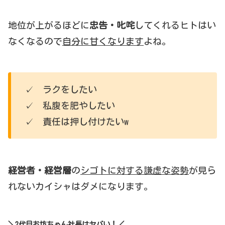
地位が上がるほどに
忠告・叱咤
してくれるヒトはい
なくなるので
自分に甘くなります
よね。
✓ ラクをしたい
✓ 私腹を肥やしたい
✓ 責任は押し付けたいw
経営者・経営層
の
シゴトに対する謙虚な姿勢
が見ら
れないカイシャはダメになります。
＼2代目お坊ちゃん社長はヤバい！／