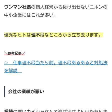
ワンマン社長
の個人経営から抜け出せない
ニホンの
中小企業にはこれが多い。
優秀なヒトは
理不尽
なところから立ち去ります。
＼参考記事／
▷ 仕事理不尽当たり前。理不尽あるあると対処法
を解説
会社の業績が悪い
業績
の悪いカイシャなんて逃げ出すよりほかありま